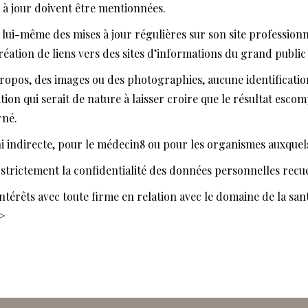
 à jour doivent être mentionnées.
r lui-même des mises à jour régulières sur son site professi
création de liens vers des sites d’informations du grand publi
es propos, des images ou des photographies, aucune identificati
on qui serait de nature à laisser croire que le résultat escom
rné.
e ni indirecte, pour le médecin8 ou pour les organismes auxquel
strictement la confidentialité des données personnelles recuei
intérêts avec toute firme en relation avec le domaine de la santé
p>