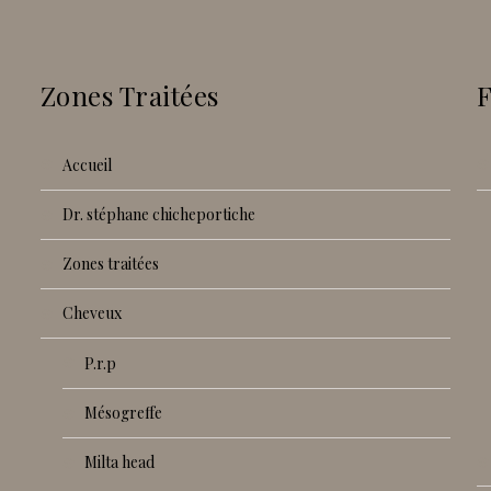
Zones Traitées
accueil
dr. stéphane chicheportiche
zones traitées
cheveux
p.r.p
mésogreffe
milta head