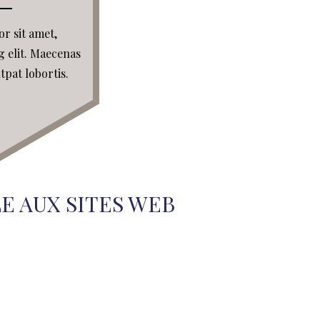
r sit amet,
g elit. Maecenas
utpat lobortis.
 AUX SITES WEB