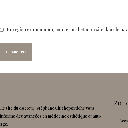
Enregistrer mon nom, mon e-mail et mon site dans le na
Zone
Le site du docteur Stéphane Chicheportiche vous
informe des avancées en médecine esthétique et anti-
accu
âge.