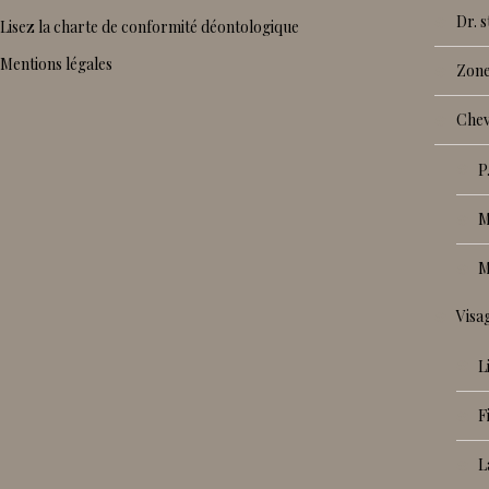
dr.
Lisez la charte de conformité déontologique
Mentions légales
zon
che
vis