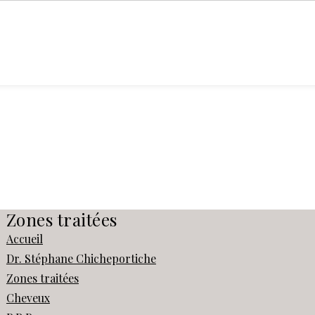
DR. STÉPHANE
ZONES
PRP
MAIG
CHICHEPORTICHE
TRAITÉES
CHEVEUX
NATU
Zones traitées
Accueil
Dr. Stéphane Chicheportiche
Zones traitées
Cheveux