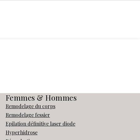
RIR
TARIFS
CONTACT
RELLEMENT
Femmes & Hommes
Remodelage du corps
Remodelage fessier
Epilation définitive laser diode
Hyperhidrose