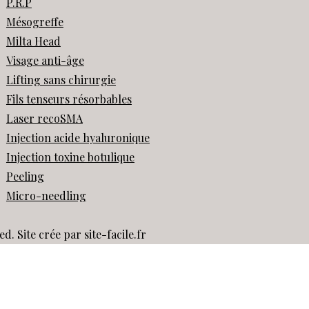
P.R.P
Mésogreffe
Milta Head
Visage anti-âge
Lifting sans chirurgie
Fils tenseurs résorbables
Laser recoSMA
Injection acide hyaluronique
Injection toxine botulique
Peeling
Micro-needling
ed. Site crée par site-facile.fr