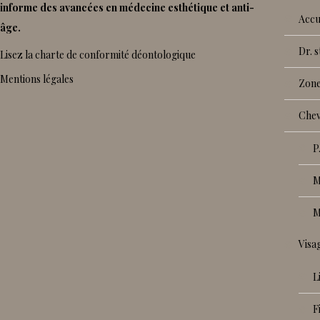
informe des avancées en médecine esthétique et anti-
accu
âge.
dr.
Lisez la charte de conformité déontologique
Mentions légales
zon
che
vis