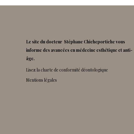
Le site du docteur Stéphane Chicheportiche vous
informe des avancées en médecine esthétique et anti-
âge.
Lisez la charte de conformité déontologique
Mentions légales