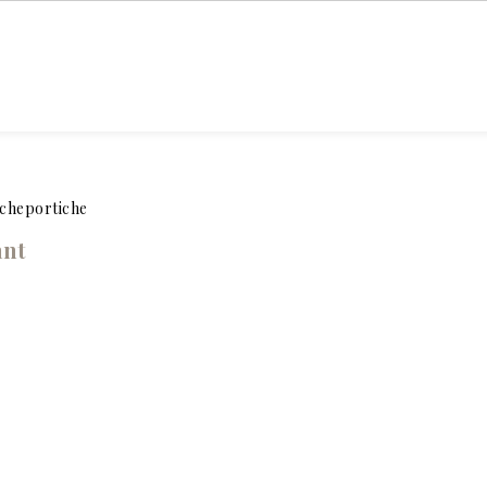
DR. STÉPHANE
ZONES
PRP
MAIG
CHICHEPORTICHE
TRAITÉES
CHEVEUX
NATU
cheportiche
ant