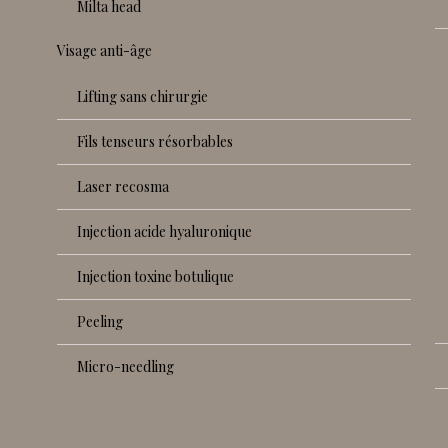
milta head
visage anti-âge
lifting sans chirurgie
fils tenseurs résorbables
laser recosma
injection acide hyaluronique
injection toxine botulique
peeling
micro-needling