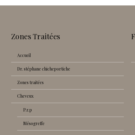
Zones Traitées
accueil
dr. stéphane chicheportiche
zones traitées
cheveux
p.r.p
mésogreffe