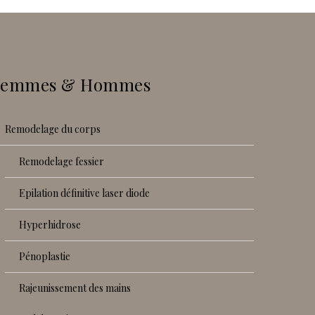
Femmes & Hommes
remodelage du corps
remodelage fessier
epilation définitive laser diode
hyperhidrose
pénoplastie
rajeunissement des mains