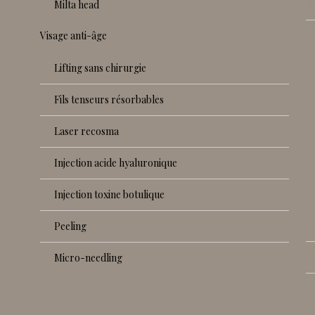
milta head
visage anti-âge
lifting sans chirurgie
fils tenseurs résorbables
laser recosma
injection acide hyaluronique
injection toxine botulique
peeling
micro-needling