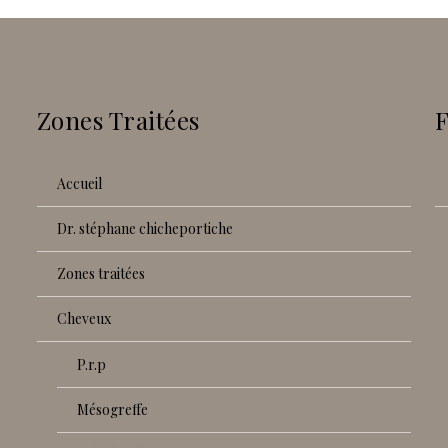
Zones Traitées
accueil
dr. stéphane chicheportiche
zones traitées
cheveux
p.r.p
mésogreffe