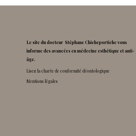
Le site du docteur Stéphane Chicheportiche vous
informe des avancées en médecine esthétique et anti-
âge.
Lisez la charte de conformité déontologique
Mentions légales