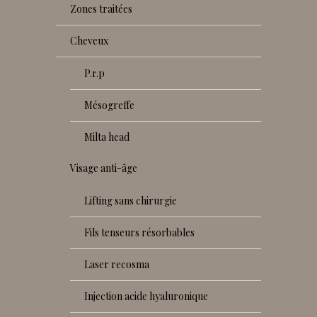
zones traitées
cheveux
p.r.p
mésogreffe
milta head
visage anti-âge
lifting sans chirurgie
fils tenseurs résorbables
laser recosma
injection acide hyaluronique