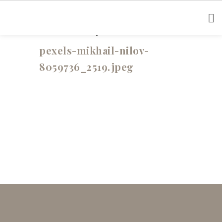
Posted on 13 Août 2021
/
Off
/
Docteur Chicheportiche
pexels-mikhail-nilov-
8059736_2519.jpeg