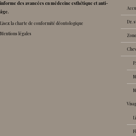
informe des avancées en médecine esthétique et anti-
accu
âge.
dr.
Lisez la charte de conformité déontologique
Mentions légales
zon
che
vis