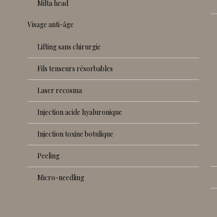
milta head
visage anti-âge
lifting sans chirurgie
fils tenseurs résorbables
laser recosma
injection acide hyaluronique
injection toxine botulique
peeling
micro-needling