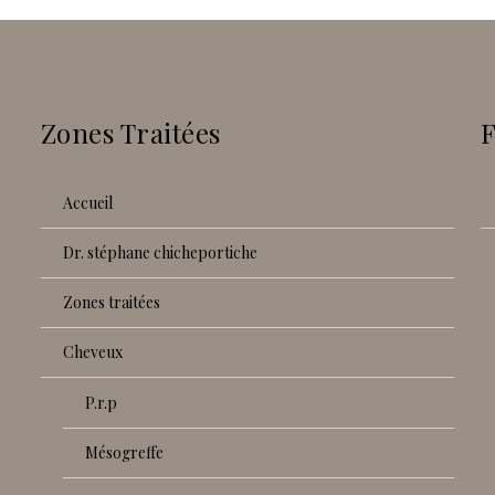
Zones Traitées
accueil
dr. stéphane chicheportiche
zones traitées
cheveux
p.r.p
mésogreffe