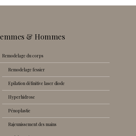
Femmes & Hommes
remodelage du corps
remodelage fessier
epilation définitive laser diode
hyperhidrose
pénoplastie
rajeunissement des mains