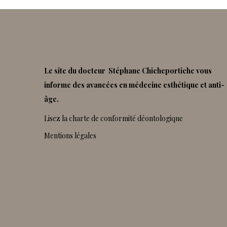
Le site du docteur Stéphane Chicheportiche vous
informe des avancées en médecine esthétique et anti-
âge.
Lisez la charte de conformité déontologique
Mentions légales