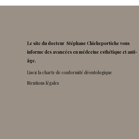
Le site du docteur Stéphane Chicheportiche vous
informe des avancées en médecine esthétique et anti-
âge.
Lisez la charte de conformité déontologique
Mentions légales