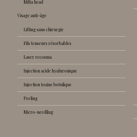
milta head
visage anti-âge
lifting sans chirurgie
fils tenseurs résorbables
laser recosma
injection acide hyaluronique
injection toxine botulique
peeling
micro-needling