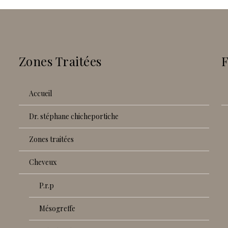
Zones Traitées
accueil
dr. stéphane chicheportiche
zones traitées
cheveux
p.r.p
mésogreffe