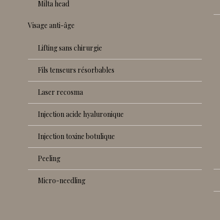
milta head
visage anti-âge
lifting sans chirurgie
fils tenseurs résorbables
laser recosma
injection acide hyaluronique
injection toxine botulique
peeling
micro-needling