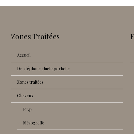
Zones Traitées
accueil
dr. stéphane chicheportiche
zones traitées
cheveux
p.r.p
mésogreffe