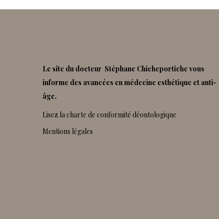
Le site du docteur Stéphane Chicheportiche vous
informe des avancées en médecine esthétique et anti-
âge.
Lisez la charte de conformité déontologique
Mentions légales