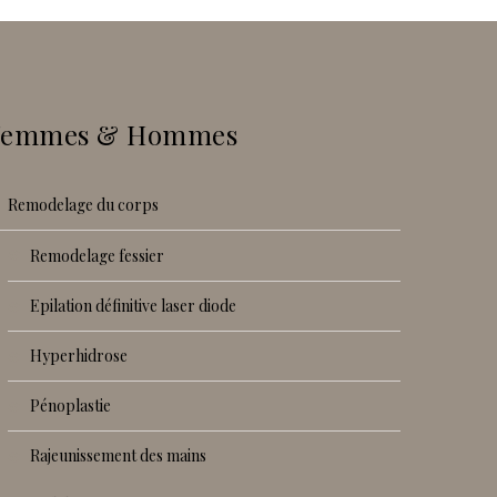
Femmes & Hommes
remodelage du corps
remodelage fessier
epilation définitive laser diode
hyperhidrose
pénoplastie
rajeunissement des mains