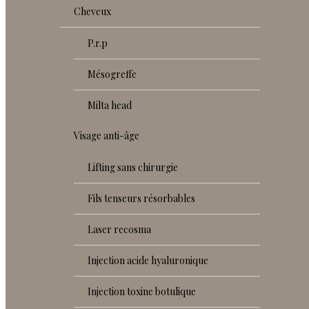
cheveux
p.r.p
mésogreffe
milta head
visage anti-âge
lifting sans chirurgie
fils tenseurs résorbables
laser recosma
injection acide hyaluronique
injection toxine botulique