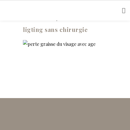
Posted on 26 Déc 2019
/
0 Comment
/
Docteur Chicheportiche
ligting sans chirurgie