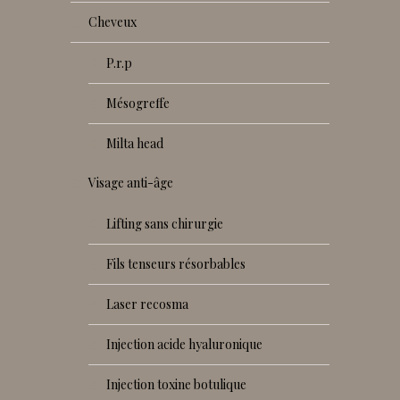
cheveux
p.r.p
mésogreffe
milta head
visage anti-âge
lifting sans chirurgie
fils tenseurs résorbables
laser recosma
injection acide hyaluronique
injection toxine botulique