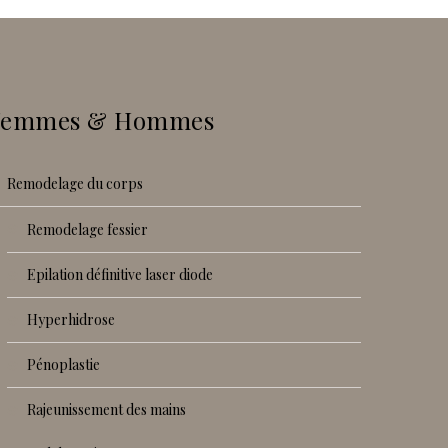
Femmes & Hommes
remodelage du corps
remodelage fessier
epilation définitive laser diode
hyperhidrose
pénoplastie
rajeunissement des mains