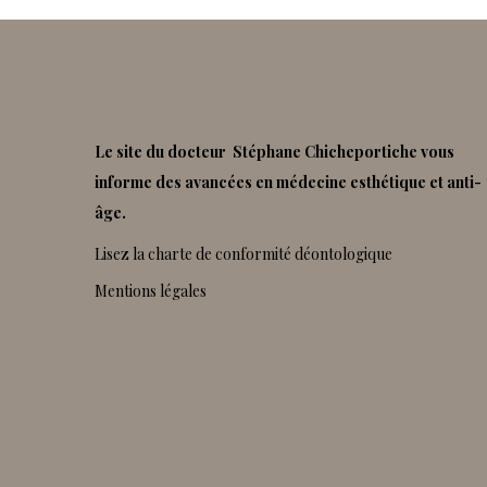
Le site du docteur Stéphane Chicheportiche vous
informe des avancées en médecine esthétique et anti-
âge.
Lisez la charte de conformité déontologique
Mentions légales