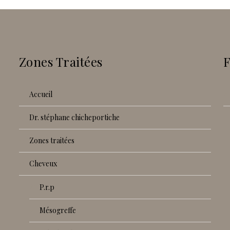
Zones Traitées
accueil
dr. stéphane chicheportiche
zones traitées
cheveux
p.r.p
mésogreffe