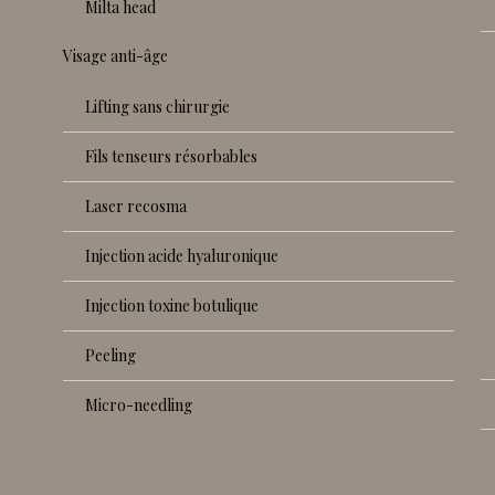
milta head
visage anti-âge
lifting sans chirurgie
fils tenseurs résorbables
laser recosma
injection acide hyaluronique
injection toxine botulique
peeling
micro-needling