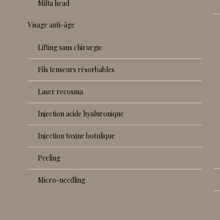
milta head
visage anti-âge
lifting sans chirurgie
fils tenseurs résorbables
laser recosma
injection acide hyaluronique
injection toxine botulique
peeling
micro-needling