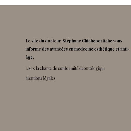
Le site du docteur Stéphane Chicheportiche vous
informe des avancées en médecine esthétique et anti-
âge.
Lisez la charte de conformité déontologique
Mentions légales