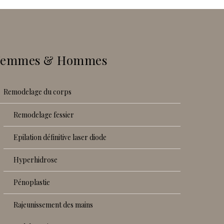
Femmes & Hommes
remodelage du corps
remodelage fessier
epilation définitive laser diode
hyperhidrose
pénoplastie
rajeunissement des mains