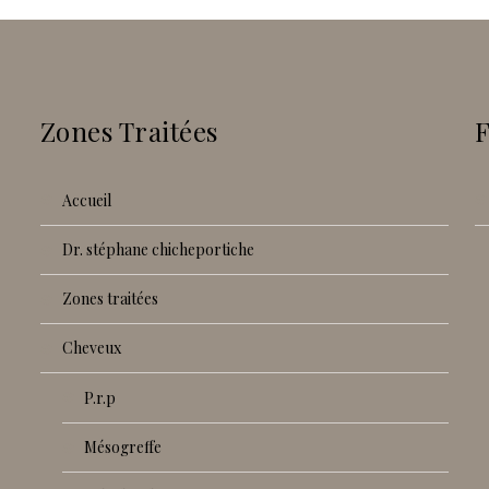
Zones Traitées
accueil
dr. stéphane chicheportiche
zones traitées
cheveux
p.r.p
mésogreffe