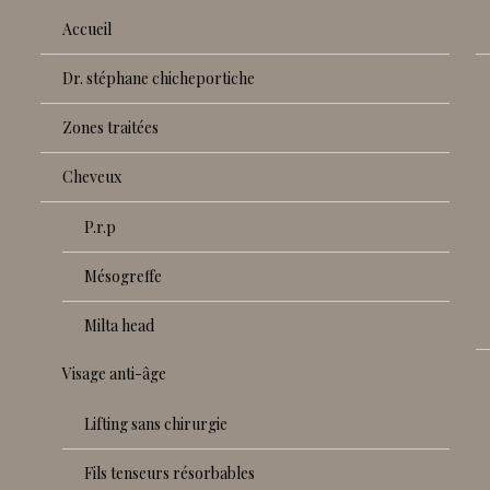
accueil
dr. stéphane chicheportiche
zones traitées
cheveux
p.r.p
mésogreffe
milta head
visage anti-âge
lifting sans chirurgie
fils tenseurs résorbables