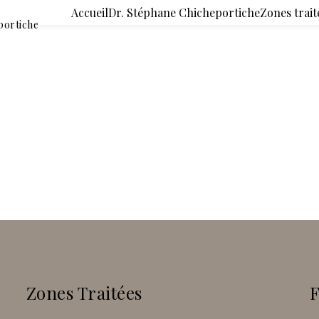
Accueil
Dr. Stéphane Chicheportiche
Zones trait
portiche
Zones Traitées