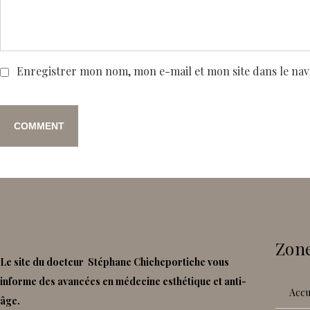
Enregistrer mon nom, mon e-mail et mon site dans le na
Zone
Le site du docteur Stéphane Chicheportiche vous
informe des avancées en médecine esthétique et anti-
accu
âge.