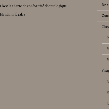
dr.
Lisez la charte de conformité déontologique
Mentions légales
zon
che
vis