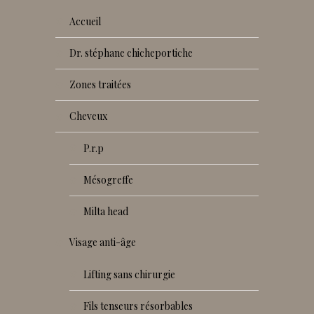
accueil
dr. stéphane chicheportiche
zones traitées
cheveux
p.r.p
mésogreffe
milta head
visage anti-âge
lifting sans chirurgie
fils tenseurs résorbables